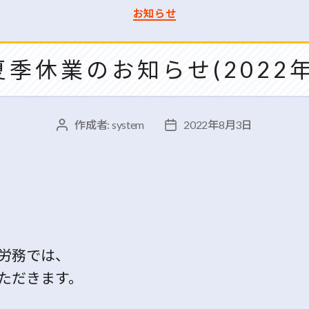
カ
お知らせ
テ
ゴ
リ
夏季休業のお知らせ(2022年
ー
作成者:
system
2022年8月3日
投
投
稿
稿
者
日
労務では、
ただきます。